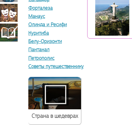
Форталеза
прикладное
Театрально-
Манаус
Олинда и Ресифи
искусство
декорационное
Книжная
Куритиба
Белу-Оризонти
искусство
Пантанал
миниатюра
Петрополис
Советы путешественнику
Страна в шедеврах