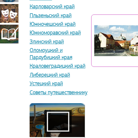
Карловарский край
прикладное
Театрально-
Пльзеньский край
Южночешский край
искусство
декорационное
Южноморавский край
Книжная
Злинский край
Оломоуцкий и
искусство
миниатюра
Пардубицкий края
Краловеградицкий край
Либерецкий край
Устецкий край
Советы путешественнику