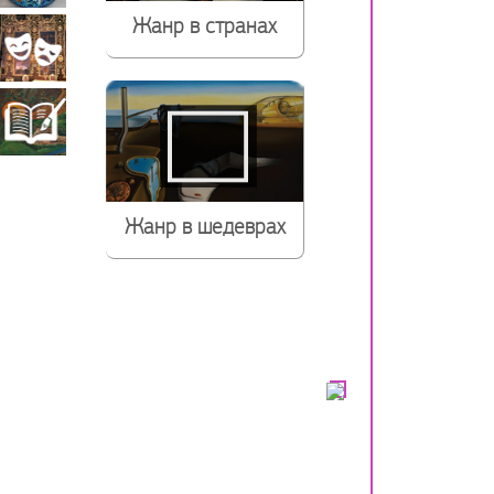
Жанр в странах
прикладное
Театрально-
искусство
декорационное
Книжная
искусство
миниатюра
Жанр в шедеврах