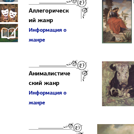
Аллегорическ
прикладное
Театрально-
ий жанр
искусство
Информация о
декорационное
Книжная
жанре
искусство
миниатюра
Анималистиче
ский жанр
Информация о
жанре