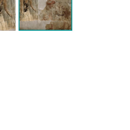
анры
Музеи
Эпохи и Стили
МХК-онл