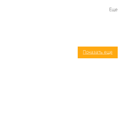
Еще
Показать еще
айн
АРТ-библиотека
Артотека