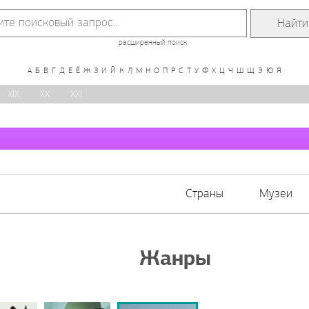
расширенный поиск
А
Б
В
Г
Д
Е
Ё
Ж
З
И
Й
К
Л
М
Н
О
П
Р
С
Т
У
Ф
Х
Ц
Ч
Ш
Щ
Э
Ю
Я
XIX
XX
XXI
Страны
Музеи
Жанры