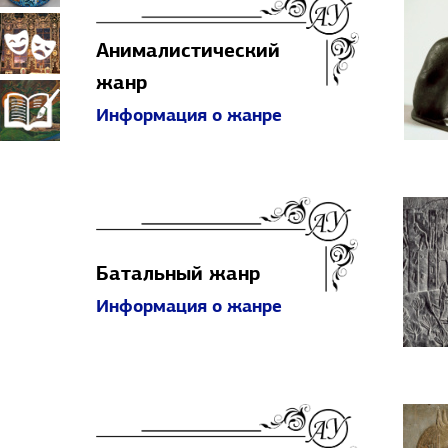
прикладное
Театрально-
Анималистический
жанр
искусство
декорационное
Книжная
Информация о жанре
искусство
миниатюра
Батальный жанр
Информация о жанре