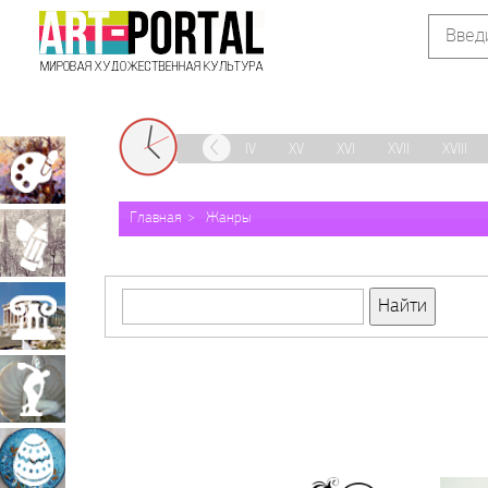
IX
X
XI
XII
XIII
XIV
XV
XVI
XVII
XVIII
Живопись
Главная
Жанры
Графика
Архитектура
Скульптура
Декоративно-