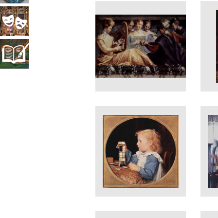
прикладное
Театрально-
искусство
декорационное
Книжная
искусство
миниатюра