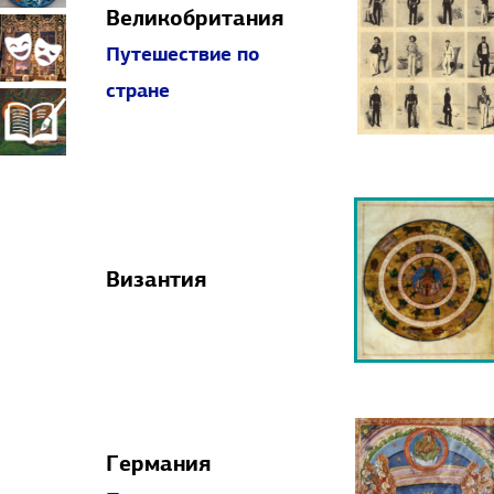
Великобритания
прикладное
Театрально-
Путешествие по
стране
искусство
декорационное
Книжная
искусство
миниатюра
Византия
Германия