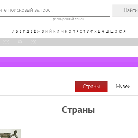
расширенный поиск
А
Б
В
Г
Д
Е
Ё
Ж
З
И
Й
К
Л
М
Н
О
П
Р
С
Т
У
Ф
Х
Ц
Ч
Ш
Щ
Э
Ю
Я
XIX
XX
XXI
Страны
Музеи
Страны