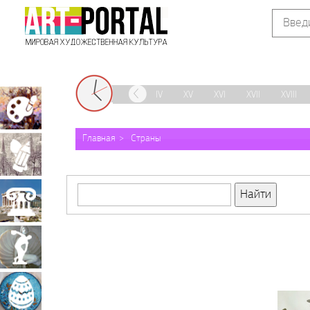
IX
X
XI
XII
XIII
XIV
XV
XVI
XVII
XVIII
Живопись
Главная
Страны
Графика
Архитектура
Скульптура
Декоративно-