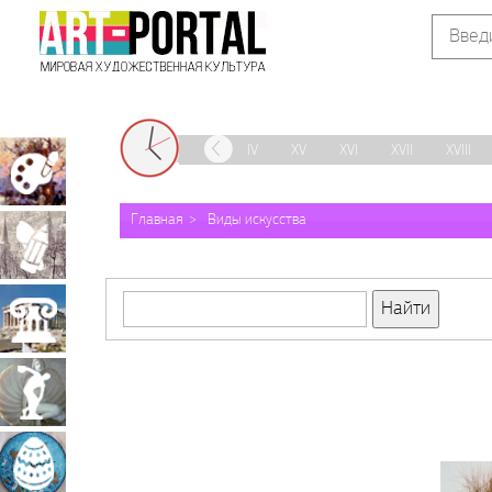
IX
X
XI
XII
XIII
XIV
XV
XVI
XVII
XVIII
Живопись
Главная
Виды искусства
Графика
Архитектура
Скульптура
Декоративно-