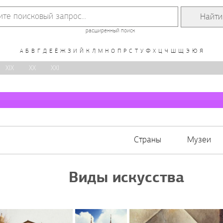
расширенный поиск
А
Б
В
Г
Д
Е
Ё
Ж
З
И
Й
К
Л
М
Н
О
П
Р
С
Т
У
Ф
Х
Ц
Ч
Ш
Щ
Э
Ю
Я
XIX
XX
XXI
Страны
Музеи
Виды искусства