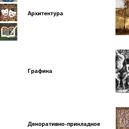
прикладное
Театрально-
Архитектура
искусство
декорационное
Книжная
искусство
миниатюра
Графика
Декоративно-прикладное