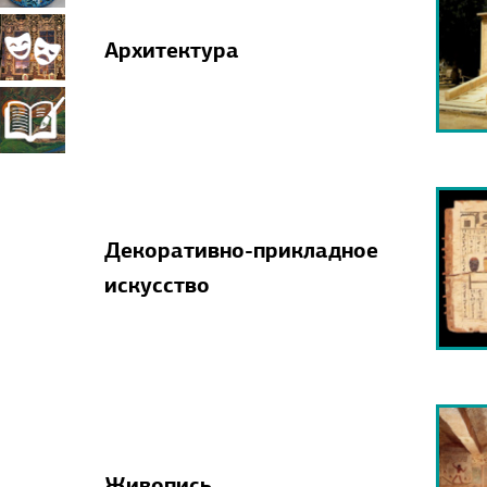
прикладное
Театрально-
Архитектура
искусство
декорационное
Книжная
искусство
миниатюра
Декоративно-прикладное
искусство