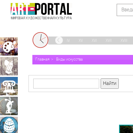
IX
X
XI
XII
XIII
XIV
XV
XVI
XVII
XVIII
Живопись
Главная
Виды искусства
Графика
Архитектура
Скульптура
Декоративно-