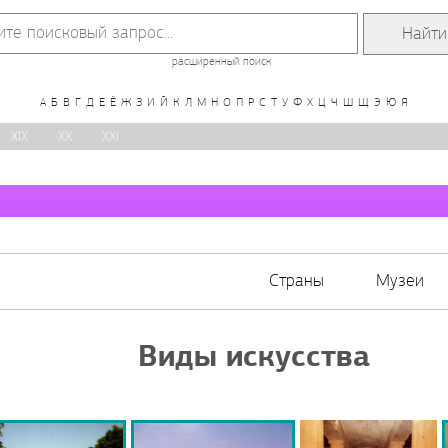
расширенный поиск
А
Б
В
Г
Д
Е
Ё
Ж
З
И
Й
К
Л
М
Н
О
П
Р
С
Т
У
Ф
Х
Ц
Ч
Ш
Щ
Э
Ю
Я
XIX
XX
XXI
Страны
Музеи
Виды искусства