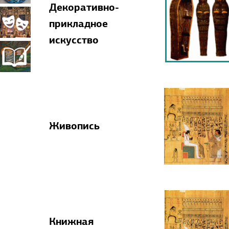
Декоративно-
прикладное
Театрально-
прикладное
искусство
искусство
декорационное
Книжная
искусство
миниатюра
Живопись
Книжная